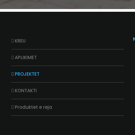
KREU
APLIKIMET
PROJEKTET
KONTAKTI
Produktet e reja