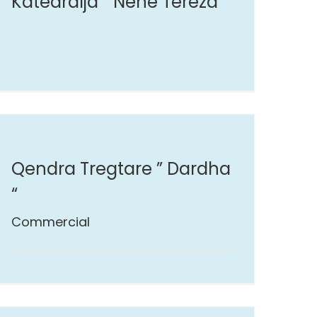
Katedralja ” Nënë Tereza “
Qendra Tregtare ” Dardha
“
Commercial