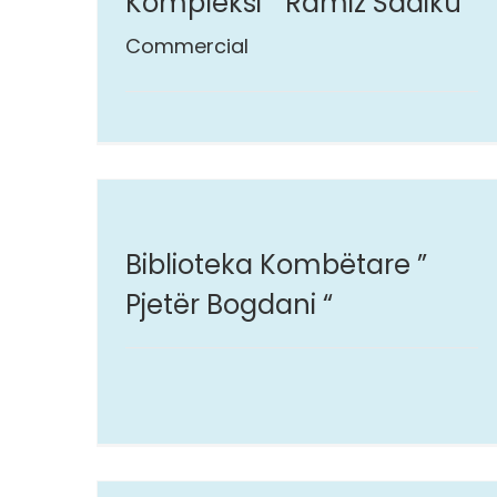
Kompleksi ” Ramiz Sadiku “
Commercial
Biblioteka Kombëtare ” Pjetër Bogdani “
Biblioteka Kombëtare ”
Pjetër Bogdani “