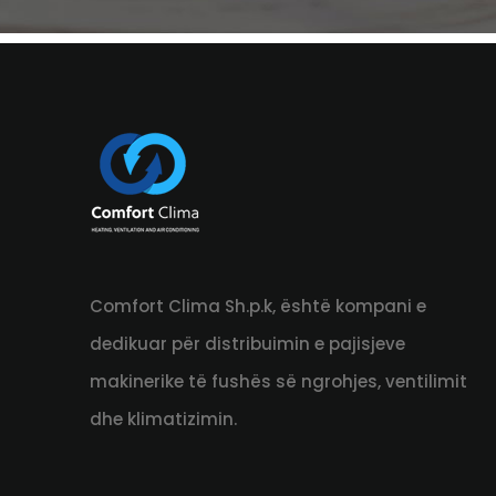
Comfort Clima Sh.p.k, është kompani e
dedikuar për distribuimin e pajisjeve
makinerike të fushës së ngrohjes, ventilimit
dhe klimatizimin.