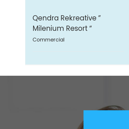
Qendra Rekreative ” Milenium Resort “
Qendra Rekreative ”
Milenium Resort “
Commercial